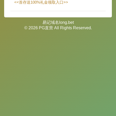
<<首存送100%礼金领取入口>>
易记域名long.bet
© 2026 PG直营 All Rights Reserved.